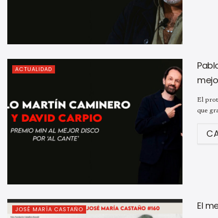
Pabl
ACTUALIDAD
mejor
El prot
que gra
C
El m
JOSÉ MARÍA CASTAÑO