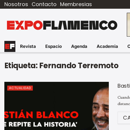
Nosotros
Contacto
Membresias
Revista
Espacio
Agenda
Academia
Etiqueta:
Fernando Terremoto
Basti
ACTUALIDAD
Cuando
distanc
C