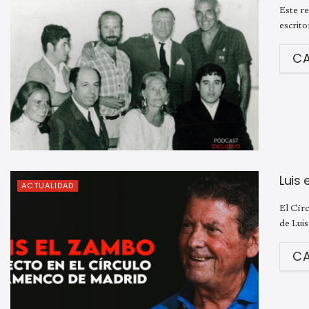
Este re
escrito
C
Luis
ACTUALIDAD
El Círc
de Luis
C