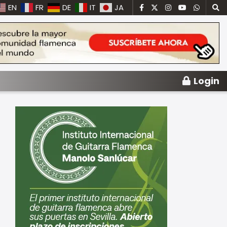
EN
FR
DE
IT
JA
Login