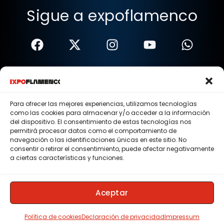
Sigue a expoflamenco
Términos Y Condiciones
Política De Privacidad
Para ofrecer las mejores experiencias, utilizamos tecnologías
como las cookies para almacenar y/o acceder a la información
Política De Cookies
del dispositivo. El consentimiento de estas tecnologías nos
permitirá procesar datos como el comportamiento de
Aviso Legal
navegación o las identificaciones únicas en este sitio. No
consentir o retirar el consentimiento, puede afectar negativamente
© 2015 - 2026 . Todos los derechos reservados.
a ciertas características y funciones.
Nosotros
Contacto
Aceptar
Membresias
Política de cookies
Declaración de privacidad
Impressum