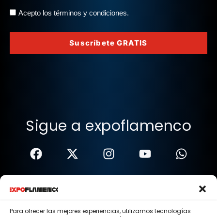
Acepto los términos y condiciones.
Suscríbete GRATIS
Sigue a expoflamenco
Términos Y Condiciones
Política De Privacidad
Para ofrecer las mejores experiencias, utilizamos tecnologías