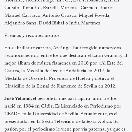
Morente, Vicente Amigo, El Pele, Eva Yerbabuena, Israel
Galván, Tomatito, Estrella Morente, Carmen Linares,
Manuel Carrasco, Antonio Orozco, Miguel Poveda,
Alejandro Sanz, David Bisbal o India Martínez.
Premios y reconocimientos:
En su brillante carrera, Arcángel ha recogido numerosos
reconocimientos, entre los que destacan el Latin Grammy al
mejor álbum de música flamenca en 2018 por «Al Este del
Cante», la Medalla de Oro de Andalucía en 2017, la
Medalla de Oro de la Provincia de Huelva y obtuvo el
Giraldillo de la Bienal de Flamenco de Sevilla en 2012.
José Yélamo,
el periodista que participará junto a ellos
nació en 1984 en Cádiz. Es
Licenciado en Periodismo por
CEADE en la Universidad de Sevilla. Actualmente, es el
presentador en la Sexta Televisión de laSexta Xplica. Su
pasión por el periodismo le viene por vía paterna, ya que es