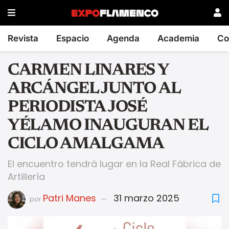
Revista
Espacio
Agenda
Academia
Co
CARMEN LINARES Y
ARCÁNGEL JUNTO AL
PERIODISTA JOSÉ
YÉLAMO INAUGURAN EL
CICLO AMALGAMA
El encuentro tendrá lugar en la Real Fábrica de
Artillería
Patri Manes
31 marzo 2025
por