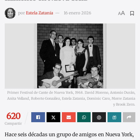
A
por
Estela Zatania
16 enero 2026
A
Primer Festival de Cante de Nueva York, 1968. David Moreno, Antonio Durán,
Anita Volland, Roberto González, Estela Zatania, Dominic Caro, Morre Zatania
y Brook Zern.
620
Compartir
Hace seis décadas un grupo de amigos en Nueva York,