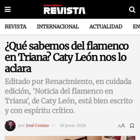
REVISTA
INTERNACIONAL
ACTUALIDAD
EN
¿Qué sabemos del flamenco
en Triana? Caty León nos lo
aclara
Editado por Renacimiento, en cuidada
edición, 'Noticia del flamenco en
Triana', de Caty León, está bien escrito
y con espíritu crítico.
A
por
José Cenizo
30 junio 2026
A