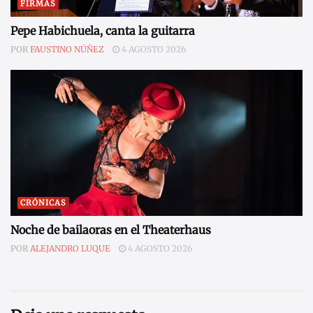
FIRMAS
Pepe Habichuela, canta la guitarra
POR
FAUSTINO NÚÑEZ
4 AGOSTO 2026
CRÓNICAS
Noche de bailaoras en el Theaterhaus
POR
ALEJANDRO LUQUE
4 AGOSTO 2026