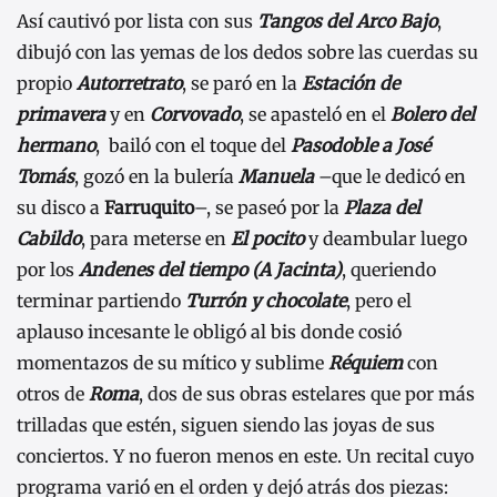
Así cautivó por lista con sus
Tangos del Arco Bajo
,
dibujó con las yemas de los dedos sobre las cuerdas su
propio
Autorretrato
, se paró en la
Estación de
primavera
y en
Corvovado
, se apasteló en el
Bolero del
hermano
, bailó con el toque del
Pasodoble a José
Tomás
, gozó en la bulería
Manuela
–que le dedicó en
su disco a
Farruquito
–, se paseó por la
Plaza del
Cabildo
, para meterse en
El pocito
y deambular luego
por los
Andenes del tiempo (A Jacinta)
, queriendo
terminar partiendo
Turrón y chocolate
, pero el
aplauso incesante le obligó al bis donde cosió
momentazos de su mítico y sublime
Réquiem
con
otros de
Roma
, dos de sus obras estelares que por más
trilladas que estén, siguen siendo las joyas de sus
conciertos. Y no fueron menos en este. Un recital cuyo
programa varió en el orden y dejó atrás dos piezas: