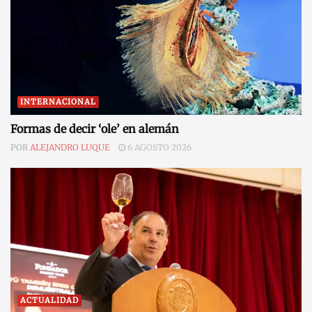
INTERNACIONAL
Formas de decir ‘ole’ en alemán
POR
ALEJANDRO LUQUE
6 AGOSTO 2026
ACTUALIDAD