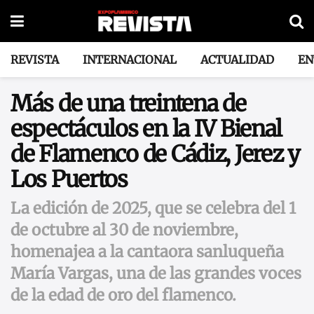
REVISTA
INTERNACIONAL
ACTUALIDAD
EN
Más de una treintena de
espectáculos en la IV Bienal
de Flamenco de Cádiz, Jerez y
Los Puertos
La edición de 2025, que se celebra del 1
de octubre al 30 de noviembre,
homenajea a la cantaora sanluqueña
María Vargas, una de las grandes voces
de la edad de oro del flamenco.