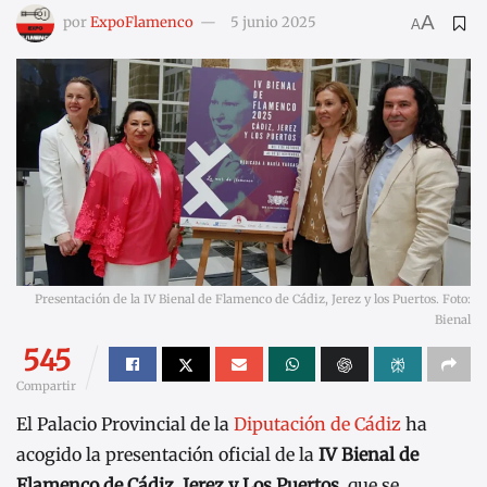
A
por
ExpoFlamenco
5 junio 2025
A
Presentación de la IV Bienal de Flamenco de Cádiz, Jerez y los Puertos. Foto:
Bienal
545
Compartir
El Palacio Provincial de la
Diputación de Cádiz
ha
acogido la presentación oficial de la
IV Bienal de
Flamenco de Cádiz, Jerez y Los Puertos
, que se