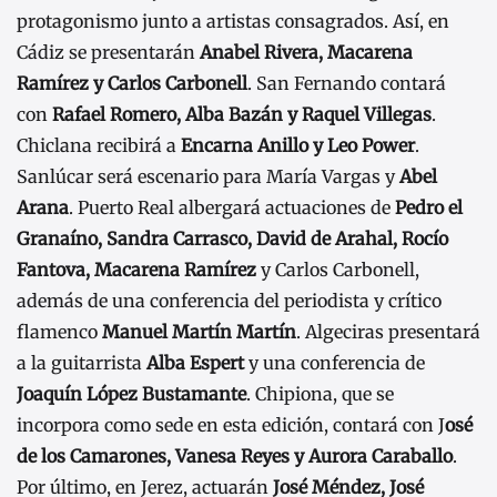
protagonismo junto a artistas consagrados. Así, en
Cádiz se presentarán
Anabel Rivera, Macarena
Ramírez y Carlos Carbonell
. San Fernando contará
con
Rafael Romero, Alba Bazán y Raquel Villegas
.
Chiclana recibirá a
Encarna Anillo y Leo Power
.
Sanlúcar será escenario para María Vargas y
Abel
Arana
. Puerto Real albergará actuaciones de
Pedro el
Granaíno, Sandra Carrasco, David de Arahal, Rocío
Fantova, Macarena Ramírez
y Carlos Carbonell,
además de una conferencia del periodista y crítico
flamenco
Manuel Martín Martín
. Algeciras presentará
a la guitarrista
Alba Espert
y una conferencia de
Joaquín López Bustamante
. Chipiona, que se
incorpora como sede en esta edición, contará con J
osé
de los Camarones, Vanesa Reyes y Aurora Caraballo
.
Por último, en Jerez, actuarán
José Méndez, José