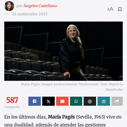
por
Ángeles Castellano
A
A
26 septiembre 2025
María Pagés. Imagen promocional de 'Sheherezade'. Foto: Mauricio
Mendivelso
587
Compartir
En los últimos días,
María Pagés
(Sevilla, 1963) vive en
una dualidad: además de atender las gestiones