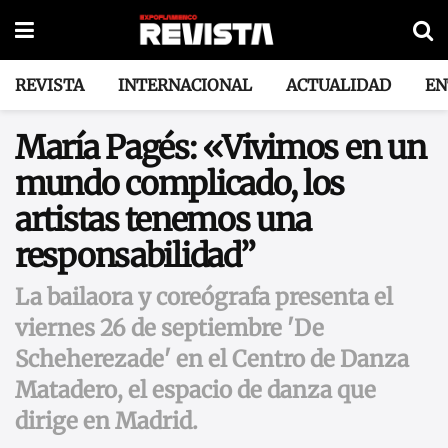
REVISTA
INTERNACIONAL
ACTUALIDAD
EN
María Pagés: «Vivimos en un
mundo complicado, los
artistas tenemos una
responsabilidad”
La bailaora y coreógrafa presenta el
viernes 26 de septiembre 'De
Scheherezade' en el Centro de Danza
Matadero, el espacio de danza que
dirige en Madrid.