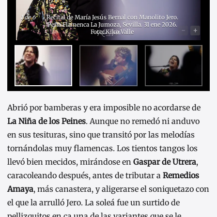
1
de 6
Recital de María Jesús Bernal con Manolito Jero.
Peña Flamenca La Jumoza, Sevilla. 31 ene 2026.
-
+
Foto: Kiko Valle
Abrió por bamberas y era imposible no acordarse de
La Niña de los Peines
. Aunque no remedó ni anduvo
en sus tesituras, sino que transitó por las melodías
tornándolas muy flamencas. Los tientos tangos los
llevó bien mecidos, mirándose en
Gaspar de Utrera
,
caracoleando después, antes de tributar a
Remedios
Amaya
, más canastera, y aligerarse el soniquetazo con
el que la arrulló Jero. La soleá fue un surtido de
pellizquitos en ca una de las variantes que se le