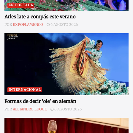
EN PORTADA
Arles late a compás este verano
POR
EXPOFLAMENCO
6 AGOSTO 2026
INTERNACIONAL
Formas de decir ‘ole’ en alemán
POR
ALEJANDRO LUQUE
6 AGOSTO 2026