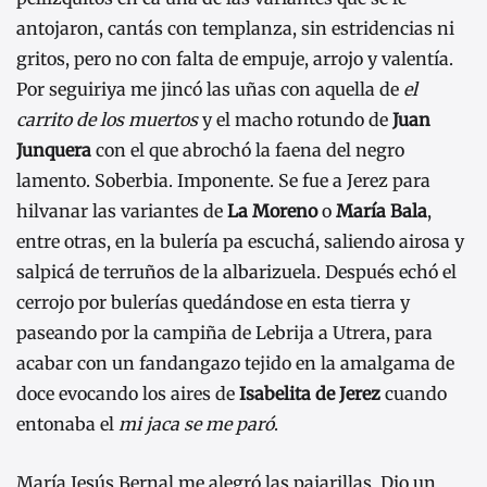
antojaron, cantás con templanza, sin estridencias ni
gritos, pero no con falta de empuje, arrojo y valentía.
Por seguiriya me jincó las uñas con aquella de
el
carrito de los muertos
y el macho rotundo de
Juan
Junquera
con el que abrochó la faena del negro
lamento. Soberbia. Imponente. Se fue a Jerez para
hilvanar las variantes de
La Moreno
o
María Bala
,
entre otras, en la bulería pa escuchá, saliendo airosa y
salpicá de terruños de la albarizuela. Después echó el
cerrojo por bulerías quedándose en esta tierra y
paseando por la campiña de Lebrija a Utrera, para
acabar con un fandangazo tejido en la amalgama de
doce evocando los aires de
Isabelita de Jerez
cuando
entonaba el
mi jaca se me paró
.
María Jesús Bernal me alegró las pajarillas. Dio un