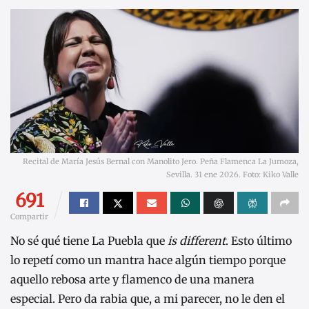
Recital de María Jesús Bernal con Manolito Jero. Peña Flamenca La Jumoza,
Sevilla. 31 ene 2026. Foto: Kiko Valle
691
Compartir
No sé qué tiene La Puebla que
is different
. Esto último
lo repetí como un mantra hace algún tiempo porque
aquello rebosa arte y flamenco de una manera
especial. Pero da rabia que, a mi parecer, no le den el