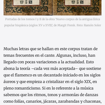
Portadas de los tomos I y II de la obra ‘Nuevo corpus de la antigua lírica
popular hispánica (siglos XV a XVII)’, de Margit Frenk. Foto: Ramón Soler
Muchas letras que se hallan en este corpus tratan de
temas frecuentes en el cante. Algunas, incluso, han
llegado con pocas variaciones a la actualidad. Esto
abona la teoría –cada vez más aceptada– que sostiene
que el flamenco es un decantado iniciado en los siglos
áureos y que empieza a cristalizar en el siglo XIX, en
pleno romanticismo. Si en lo referente a la música
sabemos que los ritmos, tonos y armonías de danzas
como folías, canarios, jácaras, zarabandas y chaconas,