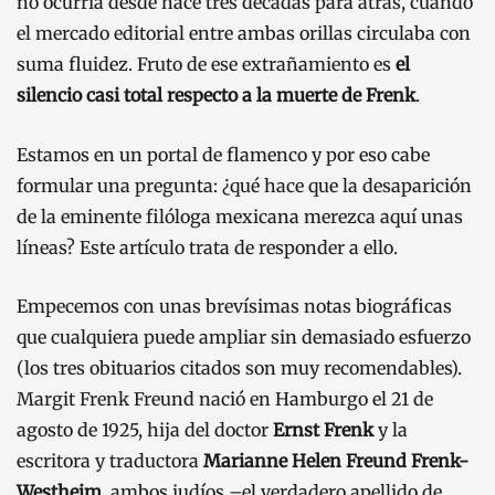
no ocurría desde hace tres décadas para atrás, cuando
el mercado editorial entre ambas orillas circulaba con
suma fluidez. Fruto de ese extrañamiento es
el
silencio casi total respecto a la muerte de Frenk
.
Estamos en un portal de flamenco y por eso cabe
formular una pregunta: ¿qué hace que la desaparición
de la eminente filóloga mexicana merezca aquí unas
líneas? Este artículo trata de responder a ello.
Empecemos con unas brevísimas notas biográficas
que cualquiera puede ampliar sin demasiado esfuerzo
(los tres obituarios citados son muy recomendables).
Margit Frenk Freund nació en Hamburgo el 21 de
agosto de 1925, hija del doctor
Ernst Frenk
y la
escritora y traductora
Marianne Helen Freund Frenk-
Westheim
, ambos judíos –el verdadero apellido de