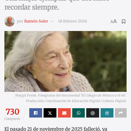
recordar siempre.
A
por
Ramón Soler
18 febrero 2026
A
Margit Frenk. Fotograma del documental 'El Colegio de México y el 68'.
Producción: Coordinación de Educación Digital / Colmex Digital.
730
Compartir
El pasado 21 de noviembre de 2025 falleció, ya