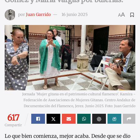
A
por
Juan Garrido
16 junio 2025
A
Jornada 'Mujer gitana en el patrimonio cultural flamenco'. Kamira -
Federación de Asociaciones de Mujeres Gitanas. Centro Andaluz de
Documentación del Flamenco, Jerez. Junio 2025. Foto: Juan Garrido
617
Compartir
Lo que bien comienza, mejor acaba. Desde que se dio