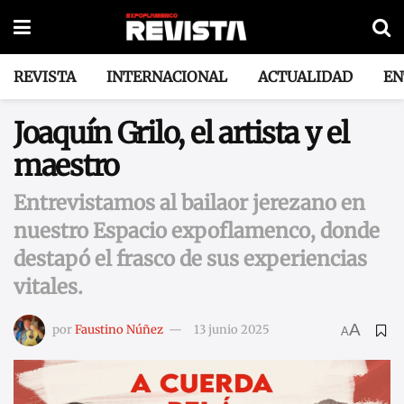
REVISTA
INTERNACIONAL
ACTUALIDAD
EN
Joaquín Grilo, el artista y el
maestro
Entrevistamos al bailaor jerezano en
nuestro Espacio expoflamenco, donde
destapó el frasco de sus experiencias
vitales.
A
por
Faustino Núñez
13 junio 2025
A