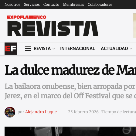
Nosotros
Servicios
Contacto
Membresias
Colaboradores
REVISTA
INTERNACIONAL
ACTUALIDAD
La dulce madurez de Ma
La bailaora onubense, bien arropada por 
Jerez, en el marco del Off Festival que se 
por
Alejandro Luque
25 febrero 2026
Tiempo de lectura: