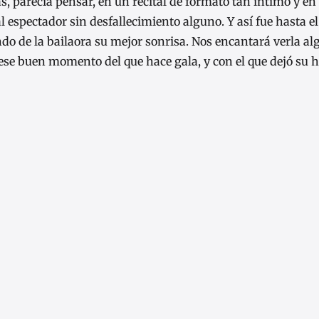
ás, parecía pensar, en un recital de formato tan íntimo y e
 espectador sin desfallecimiento alguno. Y así fue hasta el
do de la bailaora su mejor sonrisa. Nos encantará verla alg
se buen momento del que hace gala, y con el que dejó su h