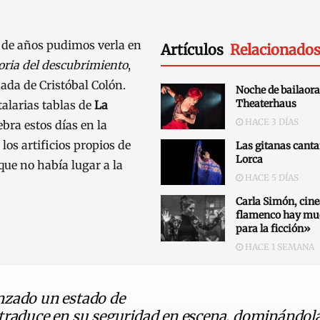
.
 de años pudimos verla en
Artículos
Relacionado
toria del descubrimiento
,
ada de Cristóbal Colón.
Noche de bailaora
Theaterhaus
talarias tablas de
La
HACE 3 DÍAS
ebra estos días en la
los artificios propios de
Las gitanas canta
Lorca
que no había lugar a la
HACE 5 DÍAS
Carla Simón, cine
flamenco hay mu
para la ficción»
HACE 1 SEMANA
nzado un estado de
traduce en su seguridad en escena, dominándol