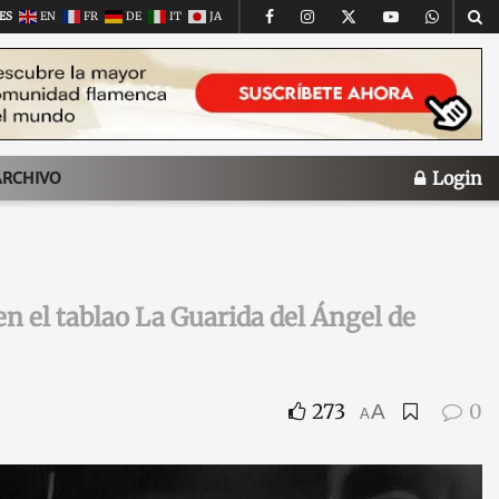
ES
EN
FR
DE
IT
JA
Login
ARCHIVO
n el tablao La Guarida del Ángel de
273
0
A
A