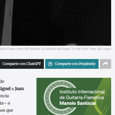
María Canea. Jerez Off Festival. La Guarida del Ángel. 24 feb 2026. Foto: Ale Luque
Comparte con ChatGPT
Comparte con Perplexity
 de
Miguel
a
Juan
incia
ta– o
mos que