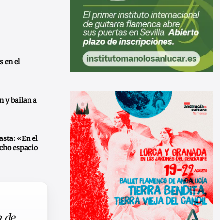
s
s en el
n y bailan a
asta: «En el
cho espacio
a de