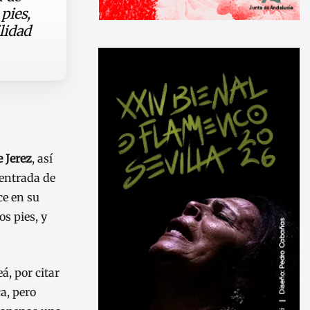
pies,
lidad
e Jerez
, así
 entrada de
ce en su
s pies, y
á, por citar
a, pero