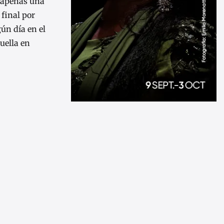
n apenas una
 final por
ún día en el
uella en