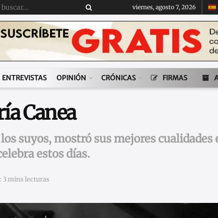
viernes, agosto 7, 2026
ENTREVISTAS
OPINIÓN
CRÓNICAS
FIRMAS
ría Canea
los suyos, mostró sus mejores cualidades e
celebra estos días.
 3 mins lecturas