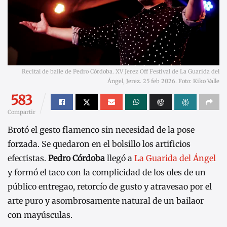
Recital de baile de Pedro Córdoba. XV Jerez Off Festival de La Guarida del
Ángel, Jerez. 25 feb 2026. Foto: Kiko Valle
583
Compartir
Brotó el gesto flamenco sin necesidad de la pose
forzada. Se quedaron en el bolsillo los artificios
efectistas.
Pedro Córdoba
llegó a
La Guarida del Ángel
y formó el taco con la complicidad de los oles de un
público entregao, retorcío de gusto y atravesao por el
arte puro y asombrosamente natural de un bailaor
con mayúsculas.