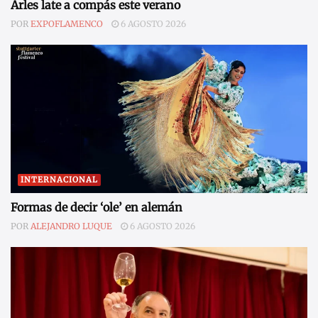
Arles late a compás este verano
POR
EXPOFLAMENCO
6 AGOSTO 2026
INTERNACIONAL
Formas de decir ‘ole’ en alemán
POR
ALEJANDRO LUQUE
6 AGOSTO 2026