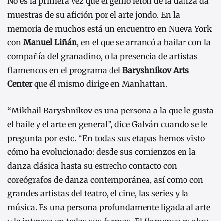
No es la primera vez que el genio letón de la danza da
muestras de su afición por el arte jondo. En la
memoria de muchos está un encuentro en Nueva York
con
Manuel Liñán
, en el que se arrancó a bailar con la
compañía del granadino, o la presencia de artistas
flamencos en el programa del
Baryshnikov Arts
Center
que él mismo dirige en Manhattan.
“Mikhail Baryshnikov es una persona a la que le gusta
el baile y el arte en general”, dice Galván cuando se le
pregunta por esto. “En todas sus etapas hemos visto
cómo ha evolucionado: desde sus comienzos en la
danza clásica hasta su estrecho contacto con
coreógrafos de danza contemporánea, así como con
grandes artistas del teatro, el cine, las series y la
música. Es una persona profundamente ligada al arte
y le interesa en todas sus formas. El flamenco es algo