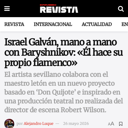
REVISTA
INTERNACIONAL
ACTUALIDAD
EN
Israel Galván, mano a mano
con Baryshnikov: «Él hace su
propio flamenco»
El artista sevillano colabora con el
maestro letón en un nuevo proyecto
basado en ‘Don Quijote’ e inspirado en
una producción teatral no realizada del
director de escena Robert Wilson.
A
por
Alejandro Luque
26 mayo 2026
A