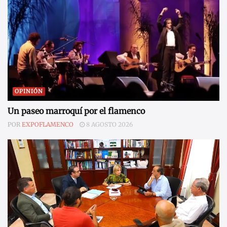
OPINIÓN
Un paseo marroquí por el flamenco
POR
EXPOFLAMENCO
8 AGOSTO 2026