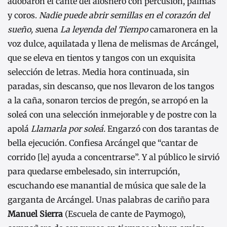
adobaron el cante del alosnero con percusión, palmas
y coros.
Nadie puede abrir semillas en el corazón del
sueño, s
uena
La leyenda del Tiempo
camaronera en la
voz dulce, aquilatada y llena de melismas de Arcángel,
que se eleva en tientos y tangos con un exquisita
selección de letras. Media hora continuada, sin
paradas, sin descanso, que nos llevaron de los tangos
a la caña, sonaron tercios de pregón, se arropó en la
soleá con una selección inmejorable y de postre con la
apolá
Llamarla por soleá.
Engarzó con dos tarantas de
bella ejecución. Confiesa Arcángel que “cantar de
corrido [le] ayuda a concentrarse”. Y al público le sirvió
para quedarse embelesado, sin interrupción,
escuchando ese manantial de música que sale de la
garganta de Arcángel. Unas palabras de cariño para
Manuel Sierra
(Escuela de cante de Paymogo),