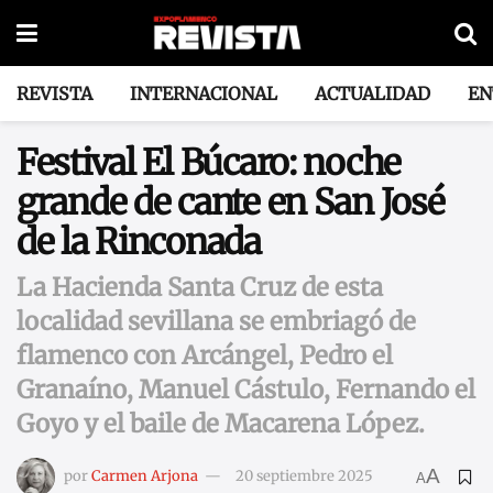
REVISTA
INTERNACIONAL
ACTUALIDAD
EN
Festival El Búcaro: noche
grande de cante en San José
de la Rinconada
La Hacienda Santa Cruz de esta
localidad sevillana se embriagó de
flamenco con Arcángel, Pedro el
Granaíno, Manuel Cástulo, Fernando el
Goyo y el baile de Macarena López.
A
por
Carmen Arjona
20 septiembre 2025
A