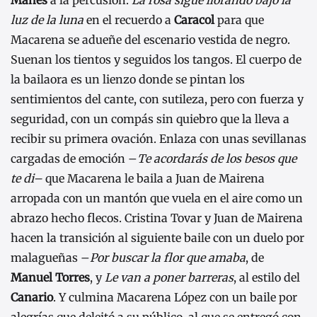
luz de la luna
en el recuerdo a
Caracol
para que
Macarena se adueñe del escenario vestida de negro.
Suenan los tientos y seguidos los tangos. El cuerpo de
la bailaora es un lienzo donde se pintan los
sentimientos del cante, con sutileza, pero con fuerza y
seguridad, con un compás sin quiebro que la lleva a
recibir su primera ovación. Enlaza con unas sevillanas
cargadas de emoción –
Te acordarás de los besos que
te di–
que Macarena le baila a Juan de Mairena
arropada con un mantón que vuela en el aire como un
abrazo hecho flecos. Cristina Tovar y Juan de Mairena
hacen la transición al siguiente baile con un duelo por
malagueñas –
Por buscar la flor que amaba
, de
Manuel Torres
, y
Le van a poner barreras
, al estilo del
Canario
. Y culmina Macarena López con un baile por
alegrías que deleitó a su público, al que se entregó con