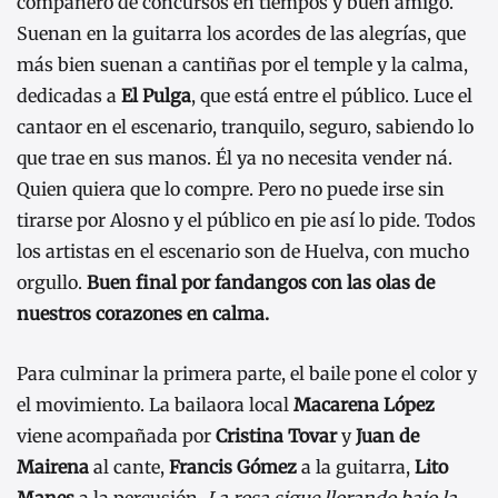
compañero de concursos en tiempos y buen amigo.
Suenan en la guitarra los acordes de las alegrías, que
más bien suenan a cantiñas por el temple y la calma,
dedicadas a
El Pulga
, que está entre el público. Luce el
cantaor en el escenario, tranquilo, seguro, sabiendo lo
que trae en sus manos. Él ya no necesita vender ná.
Quien quiera que lo compre. Pero no puede irse sin
tirarse por Alosno y el público en pie así lo pide. Todos
los artistas en el escenario son de Huelva, con mucho
orgullo.
Buen final por fandangos con las olas de
nuestros corazones en calma.
Para culminar la primera parte, el baile pone el color y
el movimiento. La bailaora local
Macarena López
viene acompañada por
Cristina Tovar
y
Juan de
Mairena
al cante,
Francis Gómez
a la guitarra,
Lito
Manes
a la percusión.
La rosa sigue llorando bajo la