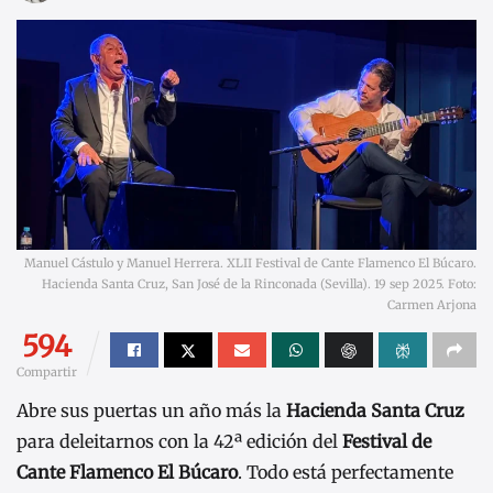
Manuel Cástulo y Manuel Herrera. XLII Festival de Cante Flamenco El Búcaro.
Hacienda Santa Cruz, San José de la Rinconada (Sevilla). 19 sep 2025. Foto:
Carmen Arjona
594
Compartir
Abre sus puertas un año más la
Hacienda Santa Cruz
para deleitarnos con la 42ª edición del
Festival de
Cante Flamenco El Búcaro
. Todo está perfectamente