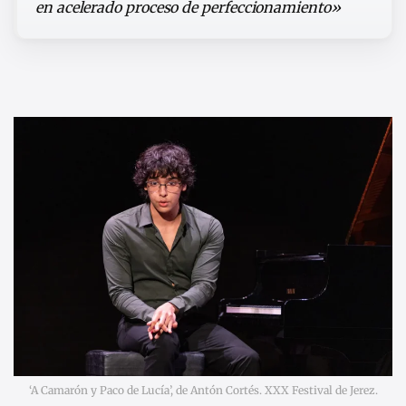
en acelerado proceso de perfeccionamiento»
‘A Camarón y Paco de Lucía’, de Antón Cortés. XXX Festival de Jerez.