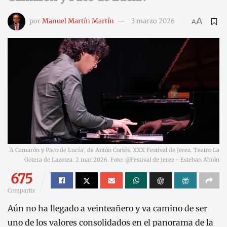
A
por
Manuel Martín Martín
3 marzo 2026
A
'A Camarón y Paco de Lucía', de Antón Cortés. XXX Festival de Jerez. Teatro La
Gotera de Lazotea. 2 mar 2026. Foto: @Festival de Jerez - Esteban Abión
675
Compartir
Aún no ha llegado a veinteañero y va camino de ser
uno de los valores consolidados en el panorama de la