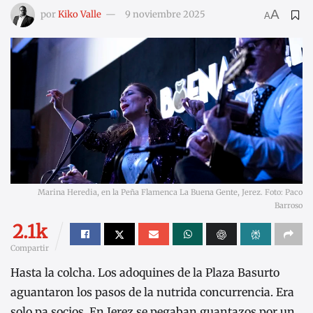
A
por
Kiko Valle
9 noviembre 2025
A
Marina Heredia, en la Peña Flamenca La Buena Gente, Jerez. Foto: Paco
Barroso
2.1k
Compartir
Hasta la colcha. Los adoquines de la Plaza Basurto
aguantaron los pasos de la nutrida concurrencia. Era
solo pa socios. En Jerez se pegaban guantazos por un