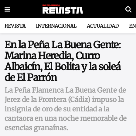
REVISTA
INTERNACIONAL
ACTUALIDAD
EN
En la Peña La Buena Gente:
Marina Heredia, Curro
Albaicín, El Bolita y la soleá
de El Parrón
La Peña Flamenca La Buena Gente de
Jerez de la Frontera (Cádiz) impuso la
insignia de oro de su entidad a la
cantaora en una noche memorable de
esencias granaínas.