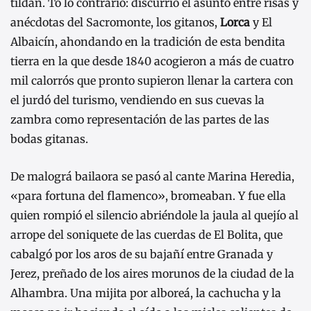
tildan. To lo contrario: discurrió el asunto entre risas y
anécdotas del Sacromonte, los gitanos,
Lorca
y El
Albaicín, ahondando en la tradición de esta bendita
tierra en la que desde 1840 acogieron a más de cuatro
mil calorrós que pronto supieron llenar la cartera con
el jurdó del turismo, vendiendo en sus cuevas la
zambra como representación de las partes de las
bodas gitanas.
De malográ bailaora se pasó al cante Marina Heredia,
«para fortuna del flamenco», bromeaban. Y fue ella
quien rompió el silencio abriéndole la jaula al quejío al
arrope del soniquete de las cuerdas de El Bolita, que
cabalgó por los aros de su bajañí entre Granada y
Jerez, preñado de los aires morunos de la ciudad de la
Alhambra. Una mijita por alboreá, la cachucha y la