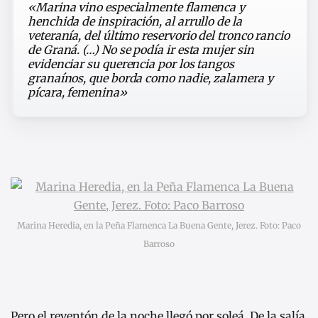
«Marina vino especialmente flamenca y
henchida de inspiración, al arrullo de la
veteranía, del último reservorio del tronco rancio
de Graná. (…) No se podía ir esta mujer sin
evidenciar su querencia por los tangos
granaínos, que borda como nadie, zalamera y
pícara, femenina»
Marina Heredia, en la Peña Flamenca La Buena Gente, Jerez. Foto: Paco
Barroso
Pero el reventón de la noche llegó por soleá. De la salía