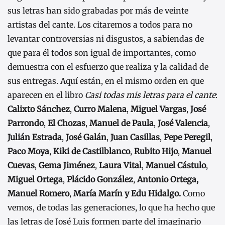
sus letras han sido grabadas por más de veinte
artistas del cante. Los citaremos a todos para no
levantar controversias ni disgustos, a sabiendas de
que para él todos son igual de importantes, como
demuestra con el esfuerzo que realiza y la calidad de
sus entregas. Aquí están, en el mismo orden en que
aparecen en el libro
Casi todas mis letras para el cante
:
Calixto Sánchez
,
Curro Malena
,
Miguel Vargas
,
José
Parrondo
,
El Chozas
,
Manuel de Paula
,
José Valencia
,
Julián Estrada
,
José Galán
,
Juan Casillas
,
Pepe
Peregil
,
Paco Moya
,
Kiki de Castilblanco
,
Rubito Hijo
,
Manuel
Cuevas
,
Gema Jiménez
,
Laura Vital
,
Manuel Cástulo
,
Miguel Ortega
,
Plácido González
,
Antonio Ortega,
Manuel Romero
,
María Marín y Edu Hidalgo.
Como
vemos, de todas las generaciones, lo que ha hecho que
las letras de José Luis formen parte del imaginario