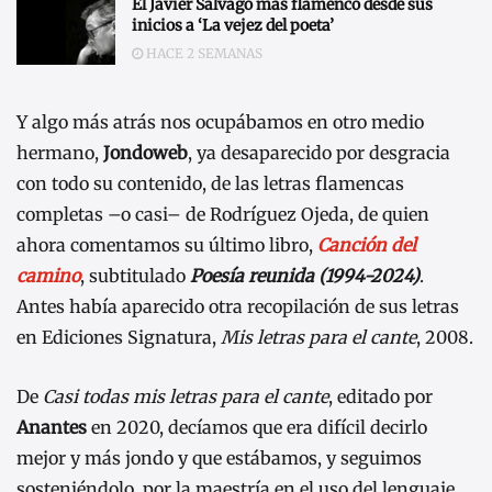
El Javier Salvago más flamenco desde sus
inicios a ‘La vejez del poeta’
HACE 2 SEMANAS
Y algo más atrás nos ocupábamos en otro medio
hermano,
Jondoweb
, ya desaparecido por desgracia
con todo su contenido, de las letras flamencas
completas –o casi– de Rodríguez Ojeda, de quien
ahora comentamos su último libro,
Canción del
camino
, subtitulado
Poesía reunida (1994-2024)
.
Antes había aparecido otra recopilación de sus letras
en Ediciones Signatura,
Mis letras para el cante
, 2008.
De
Casi todas mis letras para el cante
, editado por
Anantes
en 2020, decíamos que era difícil decirlo
mejor y más jondo y que estábamos, y seguimos
sosteniéndolo, por la maestría en el uso del lenguaje