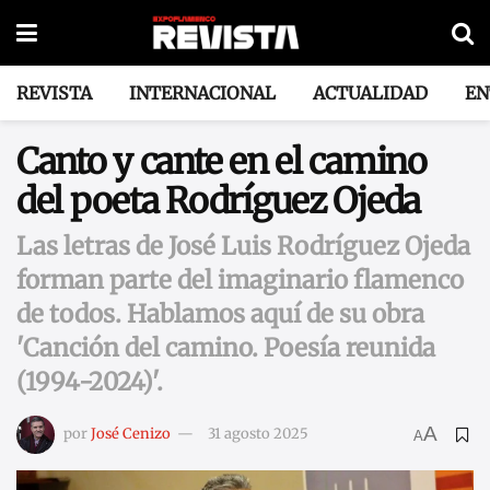
REVISTA
INTERNACIONAL
ACTUALIDAD
EN
Canto y cante en el camino
del poeta Rodríguez Ojeda
Las letras de José Luis Rodríguez Ojeda
forman parte del imaginario flamenco
de todos. Hablamos aquí de su obra
'Canción del camino. Poesía reunida
(1994-2024)'.
A
por
José Cenizo
31 agosto 2025
A