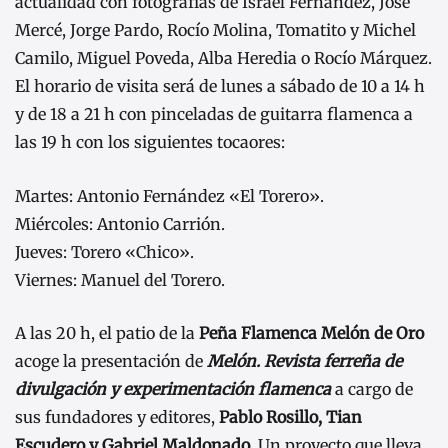
actualidad con fotografías de Israel Fernández, José
Mercé, Jorge Pardo, Rocío Molina, Tomatito y Michel
Camilo, Miguel Poveda, Alba Heredia o Rocío Márquez.
El horario de visita será de lunes a sábado de 10 a 14 h
y de 18 a 21 h con pinceladas de guitarra flamenca a
las 19 h con los siguientes tocaores:
Martes: Antonio Fernández «El Torero».
Miércoles: Antonio Carrión.
Jueves: Torero «Chico».
Viernes: Manuel del Torero.
A las 20 h, el patio de la
Peña Flamenca Melón de Oro
acoge la presentación de
Melón. Revista ferreña de
divulgación y experimentación flamenca
a cargo de
sus fundadores y editores,
Pablo Rosillo, Tian
Escudero y Gabriel Maldonado.
Un proyecto que lleva