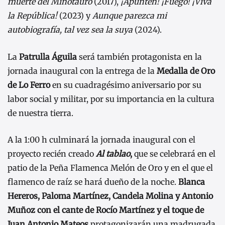
muerte del Minotauro
(2017),
¡Apunten! ¡Fuego! ¡Viva
la República!
(2023) y
Aunque parezca mi
autobiografía, tal vez sea la suya
(2024).
La
Patrulla Águila
será también protagonista en la
jornada inaugural con la entrega de la
Medalla de Oro
de Lo Ferro
en su cuadragésimo aniversario por su
labor social y militar, por su importancia en la cultura
de nuestra tierra.
A la 1:00 h culminará la jornada inaugural con el
proyecto recién creado
Al tablao
,
que se celebrará en el
patio de la Peña Flamenca Melón de Oro y en el que el
flamenco de raíz se hará dueño de la noche.
Blanca
Hereros, Paloma Martínez, Candela Molina y Antonio
Muñoz con el cante de Rocío Martínez y el toque de
Juan Antonio Mateos
protagonizarán una madrugada