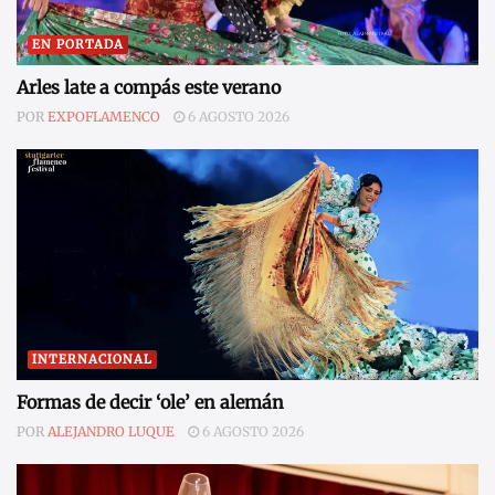
EN PORTADA
Arles late a compás este verano
POR
EXPOFLAMENCO
6 AGOSTO 2026
INTERNACIONAL
Formas de decir ‘ole’ en alemán
POR
ALEJANDRO LUQUE
6 AGOSTO 2026