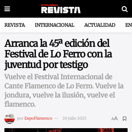
REVISTA
INTERNACIONAL
ACTUALIDAD
EN
Arranca la 45ª edición del
Festival de Lo Ferro con la
juventud por testigo
Vuelve el Festival Internacional de
Cante Flamenco de Lo Ferro. Vuelve la
jondura, vuelve la ilusión, vuelve el
flamenco.
A
por
ExpoFlamenco
20 julio 2025
A