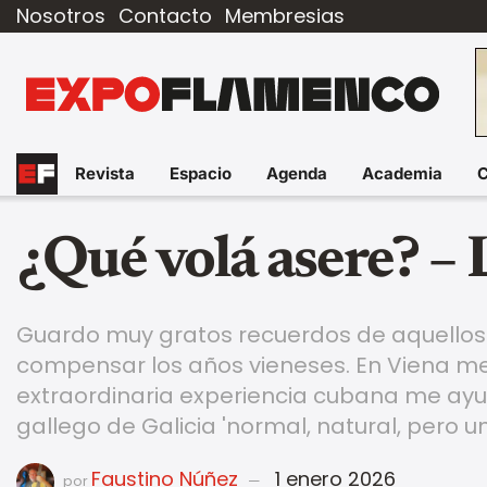
Nosotros
Contacto
Membresias
Revista
Espacio
Agenda
Academia
¿Qué volá asere? – 
Guardo muy gratos recuerdos de aquello
compensar los años vieneses. En Viena me 
extraordinaria experiencia cubana me ayud
gallego de Galicia 'normal, natural, pero u
Faustino Núñez
1 enero 2026
por