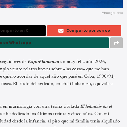
#image_title
omparte en X
Comparte por correo
e en Whatsapp
 seguidores de
ExpoFlamenco
un muy feliz año 2026,
mplo veinte relatos breves sobre «las cozas» que me han
me quiero acordar de aquel año que pasé en Cuba, 1990/91,
fase». El título del artículo, en cheli habanero, equivale a
a en musicología con una tesina titulada
El leitmotiv en el
ue he dedicado los últimos treinta y cinco años. Con mi
dad desde la infancia, al piso que mi familia tenía alquilado