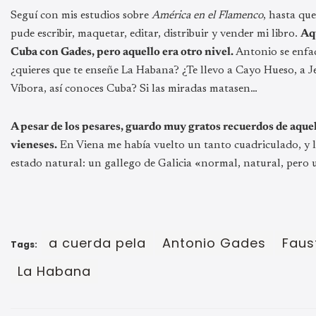
Seguí con mis estudios sobre
América en el Flamenco
, hasta qu
pude escribir, maquetar, editar, distribuir y vender mi libro.
Aq
Cuba con Gades, pero aquello era otro nivel.
Antonio se enfa
¿quieres que te enseñe La Habana? ¿Te llevo a Cayo Hueso, a 
Víbora, así conoces Cuba? Si las miradas matasen…
A pesar de los pesares, guardo muy gratos recuerdos de aqu
vieneses.
En Viena me había vuelto un tanto cuadriculado, y l
estado natural: un gallego de Galicia «normal, natural, pero 
a cuerda pela
Antonio Gades
Faus
Tags:
La Habana