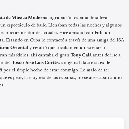
ta de Música Moderna
, agrupación cubana de solera,
n espectáculo de baile. Llenaban todas las noches y algunos
cales nocturnos donde actuaba. Hice amistad con
Fofi
, un
ista. Estando en Cuba lo contacté a través de una amiga del ISA
itmo Oriental
y resultó que tocaban en un escenario
eran mis ídolos, ahí cantaba el gran
Tony Calá
antes de irse a
ón del
Tosco José Luis Cortés
, un genial flautista, ex de
Fofi por el simple hecho de estar conmigo. Lo malo de ser
que es peor, la mayoría de las cubanas, no se acercaban a uno
os.