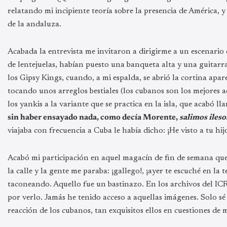
relatando mi incipiente teoría sobre la presencia de América, y
de la andaluza.
Acabada la entrevista me invitaron a dirigirme a un escenario 
de lentejuelas, habían puesto una banqueta alta y una guitarr
los Gipsy Kings, cuando, a mi espalda, se abrió la cortina a
tocando unos arreglos bestiales (los cubanos son los mejores 
los yankis a la variante que se practica en la isla, que acabó 
sin haber ensayado nada, como decía Morente,
salimos ileso
viajaba con frecuencia a Cuba le había dicho: ¡He visto a tu hij
Acabó mi participación en aquel magacín de fin de semana que, 
la calle y la gente me paraba: ¡gallego!, ¡ayer te escuché en la
taconeando. Aquello fue un bastinazo. En los archivos del ICRT
por verlo. Jamás he tenido acceso a aquellas imágenes. Solo 
reacción de los cubanos, tan exquisitos ellos en cuestiones de m