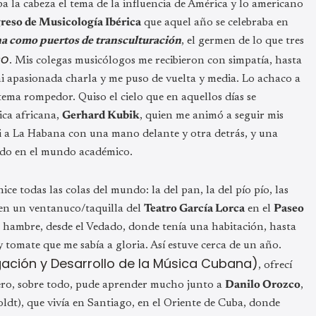
 la cabeza el tema de la influencia de América y lo americano
eso de Musicología Ibérica
que aquel año se celebraba en
a como puertos de transculturación
, el germen de lo que tres
co
. Mis colegas musicólogos me recibieron con simpatía, hasta
mi apasionada charla y me puso de vuelta y media. Lo achaco a
tema rompedor. Quiso el cielo que en aquellos días se
ica africana,
Gerhard Kubik
, quien me animó a seguir mis
i a La Habana con una mano delante y otra detrás, y una
ado en el mundo académico.
e todas las colas del mundo: la del pan, la del pío pío, las
e en un ventanuco/taquilla del
Teatro García Lorca
en el
Paseo
 hambre, desde el Vedado, donde tenía una habitación, hasta
tomate que me sabía a gloria. Así estuve cerca de un año.
ación y Desarrollo de la Música Cubana)
, ofrecí
pero, sobre todo, pude aprender mucho junto a
Danilo Orozco
,
dt), que vivía en Santiago, en el Oriente de Cuba, donde