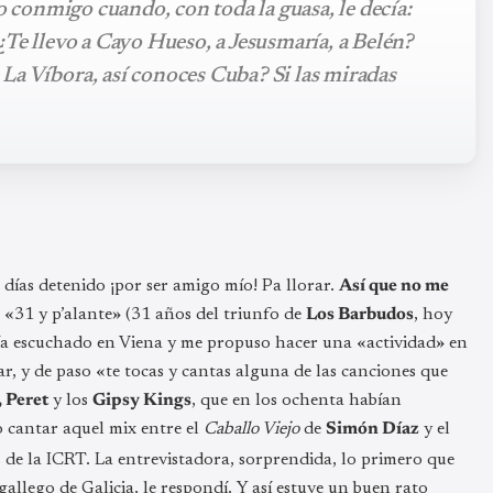
conmigo cuando, con toda la guasa, le decía:
Te llevo a Cayo Hueso, a Jesusmaría, a Belén?
a Víbora, así conoces Cuba? Si las miradas
 días detenido ¡por ser amigo mío! Pa llorar.
Así que no me
 «31 y p’alante» (31 años del triunfo de
Los Barbudos
, hoy
ía escuchado en Viena y me propuso hacer una «actividad» en
r, y de paso «te tocas y cantas alguna de las canciones que
 Peret
y los
Gipsy Kings
, que en los ochenta habían
cantar aquel mix entre el
Caballo Viejo
de
Simón Díaz
y el
s de la ICRT. La entrevistadora, sorprendida, lo primero que
lego de Galicia, le respondí. Y así estuve un buen rato