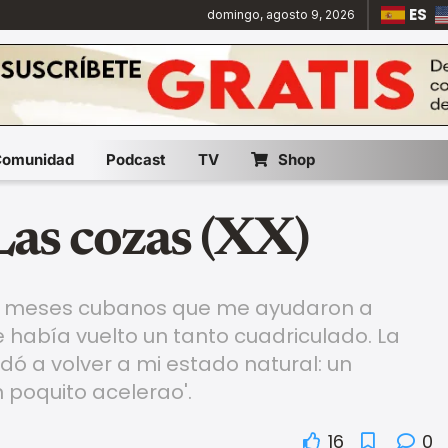
ES
domingo, agosto 9, 2026
Comunidad
Podcast
TV
Shop
Las cozas (XX)
s meses cubanos que me ayudaron a
había vuelto un tanto cuadriculado. La
ó a volver a mi estado natural: un
n poquito acelerao'.
16
0