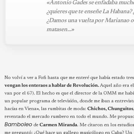
«Antonio Gades se enfadaba mucho 
¿quieres que te enseñe La Habana? ¿
¿Damos una vuelta por Marianao o L
matasen…»
No volví a ver a Fofi hasta que me enteré que había estado tres
vengan los enteraos a hablar de Revolución.
Aquel año era el
van por el 67). El hecho es que el director de la OMM me hab
un popular programa de televisión, donde me iban a entrevista
hacías en Viena», las rumbitas de moda:
Chichos, Chunguitos,
reventado el mercado rumbero en todo el mundo. Me propuso 
Bamboleo
de
Carmen Miranda
. Me citaron en los estudio
me preguntó: ¿Qué hace un gallego musicólogo en Cuba? Un gal