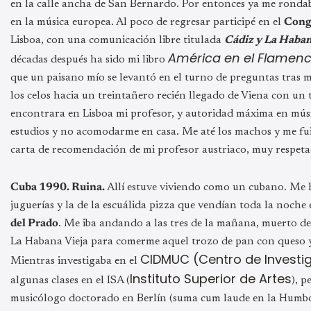
en la calle ancha de San Bernardo. Por entonces ya me rondaba
en la música europea. Al poco de regresar participé en el
Congr
Lisboa, con una comunicación libre titulada
Cádiz y La Haban
América en el Flamen
décadas después ha sido mi libro
que un paisano mío se levantó en el turno de preguntas tras 
los celos hacia un treintañero recién llegado de Viena con un 
encontrara en Lisboa mi profesor, y autoridad máxima en mús
estudios y no acomodarme en casa. Me até los machos y me fu
carta de recomendación de mi profesor austriaco, muy respet
Cuba 1990. Ruina.
Allí estuve viviendo como un cubano. Me hic
juguerías y la de la escuálida pizza que vendían toda la noch
del Prado
. Me iba andando a las tres de la mañana, muerto de
La Habana Vieja para comerme aquel trozo de pan con queso y 
CIDMUC (Centro de Investig
Mientras investigaba en el
Instituto Superior de Artes
algunas clases en el ISA (
), 
musicólogo doctorado en Berlín (suma cum laude en la Humbol