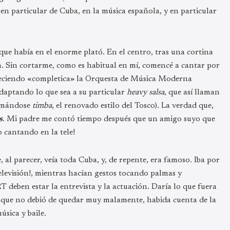
 en particular de Cuba, en la música española, y en particular
que había en el enorme plató. En el centro, tras una cortina
a. Sin cortarme, como es habitual en mí, comencé a cantar por
pareciendo «completica» la Orquesta de Música Moderna
adaptando lo que sea a su particular
heavy salsa
, que así llaman
llamándose
timba
, el renovado estilo del Tosco). La verdad que,
s
. Mi padre me contó tiempo después que un amigo suyo que
o cantando en la tele!
al parecer, veía toda Cuba, y, de repente, era famoso. Iba por
 televisión!, mientras hacían gestos tocando palmas y
 deben estar la entrevista y la actuación. Daría lo que fuera
sé que no debió de quedar muy malamente, habida cuenta de la
úsica y baile.