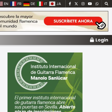
EN
FR
DE
IT
JA
Login