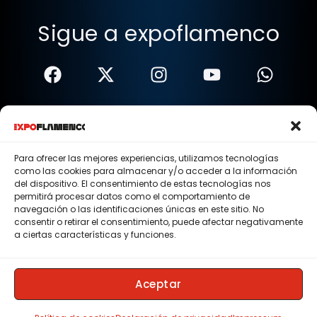
Sigue a expoflamenco
Términos Y Condiciones
Política De Privacidad
Para ofrecer las mejores experiencias, utilizamos tecnologías
como las cookies para almacenar y/o acceder a la información
Política De Cookies
del dispositivo. El consentimiento de estas tecnologías nos
permitirá procesar datos como el comportamiento de
Aviso Legal
navegación o las identificaciones únicas en este sitio. No
consentir o retirar el consentimiento, puede afectar negativamente
© 2015 - 2026 . Todos los derechos reservados.
a ciertas características y funciones.
Nosotros
Contacto
Aceptar
Membresias