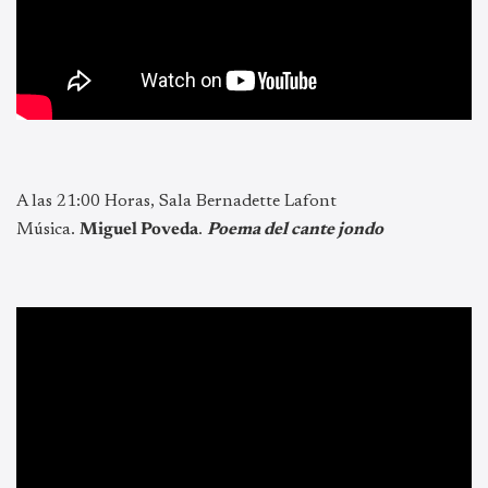
A las 21:00 Horas, Sala Bernadette Lafont
Música.
Miguel Poveda
.
Poema del cante jondo