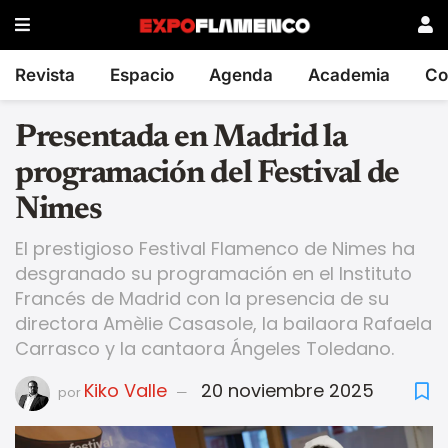
Revista
Espacio
Agenda
Academia
Co
Presentada en Madrid la
programación del Festival de
Nimes
El prestigioso Festival Flamenco de Nimes ha
desgranado su programación en el Instituto
Francés de Madrid con la presencia de su
directora Amèlie Casasole, la bailaora Rafaela
Carrasco y la cantaora Ángeles Toledano.
Kiko Valle
20 noviembre 2025
por