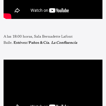
A las 18:00 horas, Sala Bernadette Lafont
Baile.
Estévez/Paños & Cía
.
La Confluencia