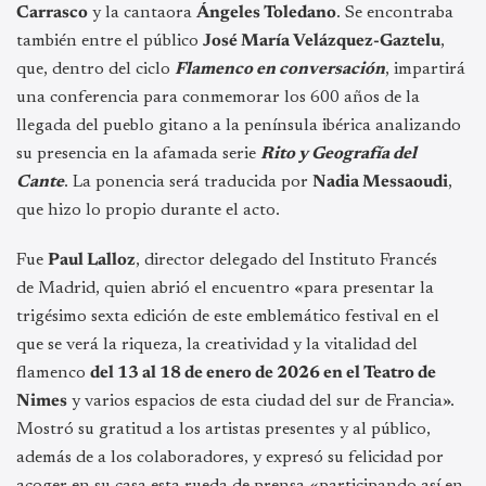
Carrasco
y la cantaora
Ángeles Toledano
. Se encontraba
también entre el público
José María Velázquez-Gaztelu
,
que, dentro del ciclo
Flamenco en conversación
, impartirá
una conferencia para conmemorar los 600 años de la
llegada del pueblo gitano a la península ibérica analizando
su presencia en la afamada serie
Rito y Geografía del
Cante
. La ponencia será traducida por
Nadia Messaoudi
,
que hizo lo propio durante el acto.
Fue
Paul Lalloz
, director delegado del Instituto Francés
de Madrid, quien abrió el encuentro «para presentar la
trigésimo sexta edición de este emblemático festival en el
que se verá la riqueza, la creatividad y la vitalidad del
flamenco
del 13 al 18 de enero de 2026 en el Teatro de
Nimes
y varios espacios de esta ciudad del sur de Francia».
Mostró su gratitud a los artistas presentes y al público,
además de a los colaboradores, y expresó su felicidad por
acoger en su casa esta rueda de prensa «participando así en