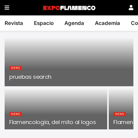
Revista
Espacio
Agenda
Academia
Co
NEWS
pruebas search
NEWS
NEWS
Flamencología, del mito al logos
Flamencol