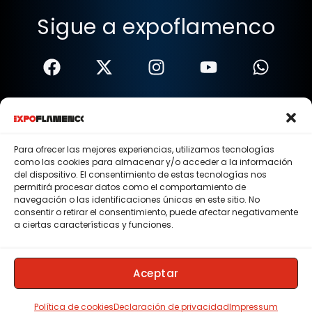
Sigue a expoflamenco
Términos Y Condiciones
Política De Privacidad
Para ofrecer las mejores experiencias, utilizamos tecnologías
como las cookies para almacenar y/o acceder a la información
Política De Cookies
del dispositivo. El consentimiento de estas tecnologías nos
permitirá procesar datos como el comportamiento de
Aviso Legal
navegación o las identificaciones únicas en este sitio. No
consentir o retirar el consentimiento, puede afectar negativamente
© 2015 - 2026 . Todos los derechos reservados.
a ciertas características y funciones.
Nosotros
Contacto
Aceptar
Membresias
Política de cookies
Declaración de privacidad
Impressum