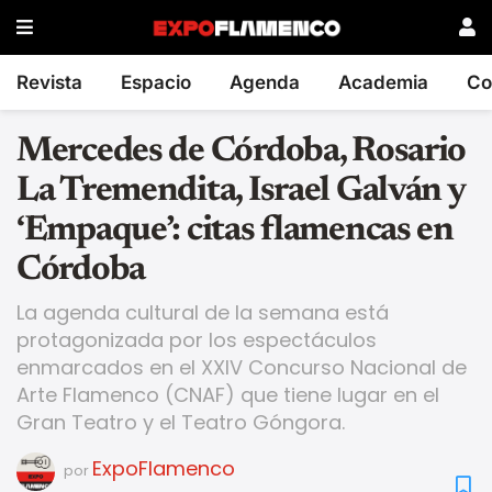
Revista
Espacio
Agenda
Academia
Co
Mercedes de Córdoba, Rosario
La Tremendita, Israel Galván y
‘Empaque’: citas flamencas en
Córdoba
La agenda cultural de la semana está
protagonizada por los espectáculos
enmarcados en el XXIV Concurso Nacional de
Arte Flamenco (CNAF) que tiene lugar en el
Gran Teatro y el Teatro Góngora.
ExpoFlamenco
por