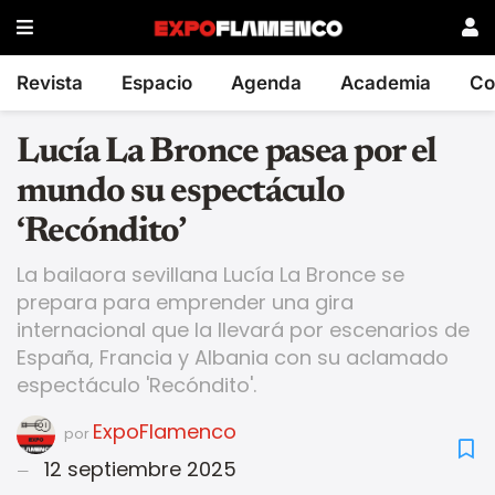
Revista
Espacio
Agenda
Academia
Co
Lucía La Bronce pasea por el
mundo su espectáculo
‘Recóndito’
La bailaora sevillana Lucía La Bronce se
prepara para emprender una gira
internacional que la llevará por escenarios de
España, Francia y Albania con su aclamado
espectáculo 'Recóndito'.
ExpoFlamenco
por
12 septiembre 2025