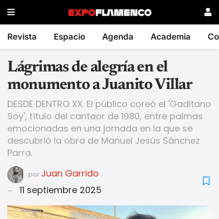
Revista
Espacio
Agenda
Academia
Co
Lágrimas de alegría en el
monumento a Juanito Villar
DESDE DENTRO XX. El público coreó el 'Gaditano
Soy', título del cantaor de 1980, entre palmas
emocionadas en una jornada en la que se
descubrió la obra de Manuel Jesús Sánchez
Parra.
Juan Garrido
por
11 septiembre 2025