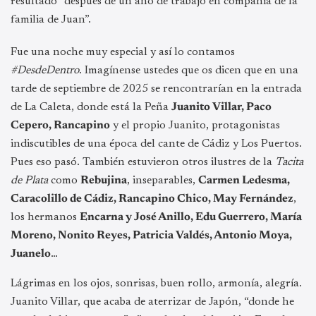
resultado “después de un año de trabajo en compañía de la
familia de Juan”.
Fue una noche muy especial y así lo contamos
#DesdeDentro
. Imagínense ustedes que os dicen que en una
tarde de septiembre de 2025 se rencontrarían en la entrada
de La Caleta, donde está la Peña
Juanito Villar, Paco
Cepero, Rancapino
y el propio Juanito, protagonistas
indiscutibles de una época del cante de Cádiz y Los Puertos.
Pues eso pasó. También estuvieron otros ilustres de la
Tacita
de Plata
como
Rebujina
, inseparables,
Carmen Ledesma,
Caracolillo de Cádiz, Rancapino Chico, May Fernández
,
los hermanos
Encarna y José Anillo, Edu Guerrero, María
Moreno, Nonito Reyes, Patricia Valdés, Antonio Moya,
Juanelo
…
Lágrimas en los ojos, sonrisas, buen rollo, armonía, alegría.
Juanito Villar, que acaba de aterrizar de Japón, “donde he