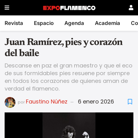
Revista
Espacio
Agenda
Academia
Co
Juan Ramírez, pies y corazón
del baile
Descanse en paz el gran maestro y que el eco
de sus formidables pies resuene por siempre
en todos los corazones de quienes aman de
verdad el flamenco.
Faustino Núñez
6 enero 2026
por