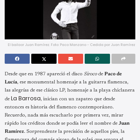
El bailaor Juan Ramírez. Foto: Paco Manzano - Cedida por Juan Ramírez
Desde que en 1987 apareció el disco
Siroco
de
Paco de
Lucía
, ese monumental homenaje a la guitarra flamenca,
las alegrías de ese clásico LP, homenaje a la playa chiclanera
La Barrosa
de
, inician con un zapateo que desde
entonces es historia del flamenco contemporáneo.
Recuerdo, nada más escucharlo por primera vez, mirar
rápido los créditos donde se podía leer el nombre de
Juan
Ramírez
. Sorprendente la precisión de aquellos pies, la
flamencura del compás airoso de la soleá que arropa el