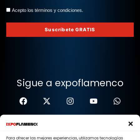
Acepto los términos y condiciones.
Suscríbete GRATIS
Sigue a expoflamenco
Términos Y Condiciones
Política De Privacidad
Para ofrecer las mejores experiencias, utilizamos tecnologías