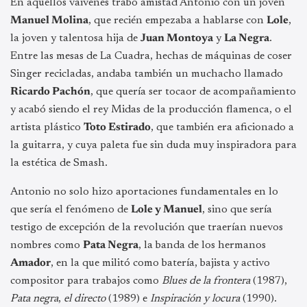
En aquellos vaivenes trabó amistad Antonio con un joven
Manuel Molina
, que recién empezaba a hablarse con
Lole
,
la joven y talentosa hija de
Juan Montoya
y
La Negra
.
Entre las mesas de La Cuadra, hechas de máquinas de coser
Singer recicladas, andaba también un muchacho llamado
Ricardo Pachón
, que quería ser tocaor de acompañamiento
y acabó siendo el rey Midas de la producción flamenca, o el
artista plástico
Toto Estirado
, que también era aficionado a
la guitarra, y cuya paleta fue sin duda muy inspiradora para
la estética de Smash.
Antonio no solo hizo aportaciones fundamentales en lo
que sería el fenómeno de
Lole y Manuel
, sino que sería
testigo de excepción de la revolución que traerían nuevos
nombres como
Pata Negra
, la banda de los hermanos
Amador
, en la que militó como batería, bajista y activo
compositor para trabajos como
Blues de la frontera
(1987),
Pata negra
,
el directo
(1989) e
Inspiración y locura
(1990).