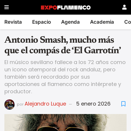
Revista
Espacio
Agenda
Academia
Co
Antonio Smash, mucho más
que el compás de ‘El Garrotín’
El músico sevillano fallece a los 72 años como
un icono atemporal del rock andaluz, pero
también será recordado por sus
aportaciones al flamenco como intérprete y
productor.
Alejandro Luque
5 enero 2026
por