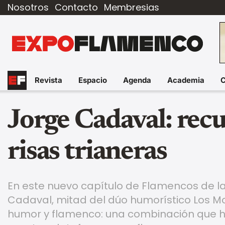
Nosotros
Contacto
Membresias
Revista
Espacio
Agenda
Academia
Jorge Cadaval: rec
risas trianeras
En este nuevo capítulo de Flamencos de l
Cadaval, mitad del dúo humorístico Los Mo
humor y flamenco: una combinación que ha