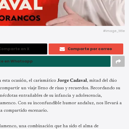
#image_title
Comparte en X
Comparte por correo
e en Whatsapp
n esta ocasión, el carismático
Jorge Cadaval
, mitad del dúo
 compartir un viaje lleno de risas y recuerdos. Recordando su
nécdotas entrañables de su infancia y adolescencia,
flamenco. Con su inconfundible humor andaluz, nos llevará a
ha compartido escenario.
 flamenco, una combinación que ha sido el alma de