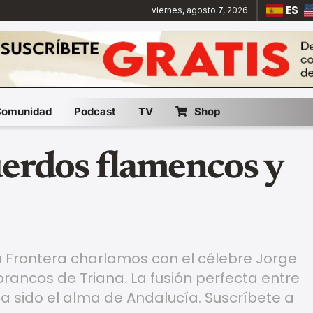
ES
viernes, agosto 7, 2026
Comunidad
Podcast
TV
Shop
uerdos flamencos y
a Frontera charlamos con el célebre Jorge
rancos de Triana. La fusión perfecta entre
 sido el alma de Andalucía. Suscríbete a