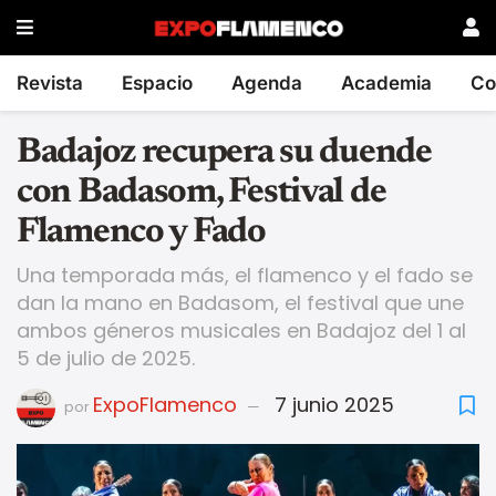
Revista
Espacio
Agenda
Academia
Co
Badajoz recupera su duende
con Badasom, Festival de
Flamenco y Fado
Una temporada más, el flamenco y el fado se
dan la mano en Badasom, el festival que une
ambos géneros musicales en Badajoz del 1 al
5 de julio de 2025.
ExpoFlamenco
7 junio 2025
por