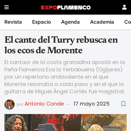
Revista
Espacio
Agenda
Academia
Co
El cante del Turry rebusca en
los ecos de Morente
El cantaor de la costa granadina apostó en la
Peña Flamenca Eva la Yerbabuena (Ogíjares)
por un repertorio ambivalente en el que
Morente resonaba a cada paso y en el que la
guitarra de Miguel Ángel Cortés fue magistral.
Antonio Conde
17 mayo 2025
por