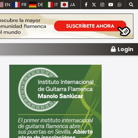
EN
FR
DE
IT
JA
Login