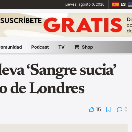
ES
jueves, agosto 6, 2026
Comunidad
Podcast
TV
Shop
eva ‘Sangre sucia’
co de Londres
15
0