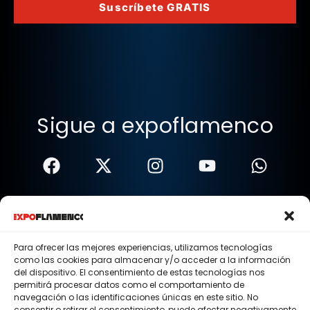
Suscríbete GRATIS
Sigue a expoflamenco
Términos Y Condiciones
Política De Privacidad
Para ofrecer las mejores experiencias, utilizamos tecnologías
como las cookies para almacenar y/o acceder a la información
Política De Cookies
del dispositivo. El consentimiento de estas tecnologías nos
permitirá procesar datos como el comportamiento de
Aviso Legal
navegación o las identificaciones únicas en este sitio. No
consentir o retirar el consentimiento, puede afectar negativamente