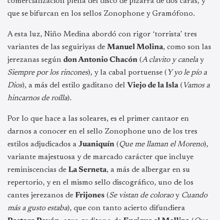
comercialización plena del disco de pizarra de dos caras, y
que se bifurcan en los sellos Zonophone y Gramófono.
A esta luz, Niño Medina abordó con rigor ‘torrista’ tres
variantes de las seguiriyas de
Manuel Molina
, como son las
jerezanas según
don Antonio Chacón
(
A clavito y canela
y
Siempre por los rincones
), y la cabal portuense (
Y yo le pío a
Dios
), a más del estilo gaditano del
Viejo de la Isla
(
Vamos a
hincarnos de roílla
).
Por lo que hace a las soleares, es el primer cantaor en
darnos a conocer en el sello Zonophone uno de los tres
estilos adjudicados a
Juaniquín
(
Que me llaman el Moreno
),
variante majestuosa y de marcado carácter que incluye
reminiscencias de
La Serneta
, a más de albergar en su
repertorio, y en el mismo sello discográfico, uno de los
cantes jerezanos de
Frijones
(
Se vistan de colorao
y
Cuando
más a gusto estaba
), que con tanto acierto difundiera