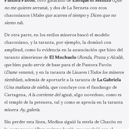
Pastora Pavón
, otro gaditano de
Enrique el Mellizo
(
Que
no me quieres serrana
), y dos de La Serneta con ecos
chaconianos (
Males que acarrea el tiempo
y
Dicen que no
siento ná
).
De otra parte, en los estilos mineros buscó el modelo
chaconiano, y la taranta, por ejemplo, la dominó con
amplitud, como lo evidencia en la anunciación que hizo del
taranto almeriense de
El Mochuelo
(
Ronda, Pruna y Alcalá
),
que bien pudo servir de base para el de Pastora Pavón
(
Dame veneno
), y en la taranta de Linares (
Todos los mineros
tiemblan
), además de aportarle a la taranta de
La Gabriela
(
Una mañana de niebla
, que concluye con el fandango de
Cartagena,
A la corriente del agua
), algo novedoso, como es
el temple de la petenera, tal y como se aprecia en la taranta
minera
Ay, galería
.
Sin perder esta línea, Medina siguió la estela de Chacón en