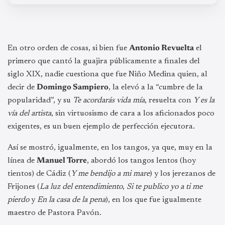
En otro orden de cosas, si bien fue
Antonio Revuelta
el
primero que cantó la guajira públicamente a finales del
siglo XIX, nadie cuestiona que fue Niño Medina quien, al
decir de
Domingo Sampiero
, la elevó a la “cumbre de la
popularidad”, y su
Te acordarás vida mía
, resuelta con
Y es la
vía del artista
, sin virtuosismo de cara a los aficionados poco
exigentes, es un buen ejemplo de perfección ejecutora.
Así se mostró, igualmente, en los tangos, ya que, muy en la
línea de
Manuel Torre
, abordó los tangos lentos (hoy
tientos) de Cádiz (
Y me bendijo a mi mare
) y los jerezanos de
Frijones (
La luz del entendimiento
,
Si te publico yo a ti me
pierdo
y
En la casa de la pena
), en los que fue igualmente
maestro de Pastora Pavón.