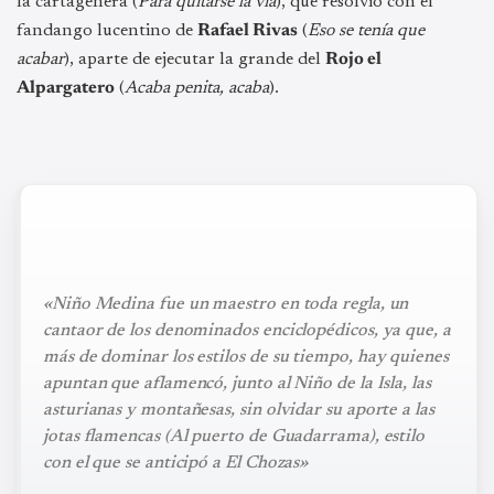
la cartagenera (
Para quitarse la vía
), que resolvió con el
fandango lucentino de
Rafael Rivas
(
Eso se tenía que
acabar
), aparte de ejecutar la grande del
Rojo el
Alpargatero
(
Acaba penita, acaba
).
«Niño Medina fue un maestro en toda regla, un
cantaor de los denominados enciclopédicos, ya que, a
más de dominar los estilos de su tiempo, hay quienes
apuntan que aflamencó, junto al Niño de la Isla, las
asturianas y montañesas, sin olvidar su aporte a las
jotas flamencas (Al puerto de Guadarrama), estilo
con el que se anticipó a El Chozas»