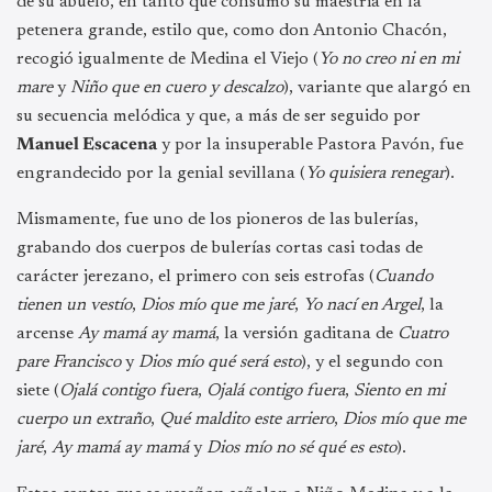
de su abuelo, en tanto que consumó su maestría en la
petenera grande, estilo que, como don Antonio Chacón,
recogió igualmente de Medina el Viejo (
Yo no creo ni en mi
mare
y
Niño que en cuero y descalzo
), variante que alargó en
su secuencia melódica y que, a más de ser seguido por
Manuel Escacena
y por la insuperable Pastora Pavón, fue
engrandecido por la genial sevillana (
Yo quisiera renegar
).
Mismamente, fue uno de los pioneros de las bulerías,
grabando dos cuerpos de bulerías cortas casi todas de
carácter jerezano, el primero con seis estrofas (
Cuando
tienen un vestío
,
Dios mío que me jaré
,
Yo nací en Argel
, la
arcense
Ay mamá ay mamá
, la versión gaditana de
Cuatro
pare Francisco
y
Dios mío qué será esto
), y el segundo con
siete (
Ojalá contigo fuera
,
Ojalá contigo fuera
,
Siento en mi
cuerpo un extraño
,
Qué maldito este arriero
,
Dios mío que me
jaré
,
Ay mamá ay mamá
y
Dios mío no sé qué es esto
).