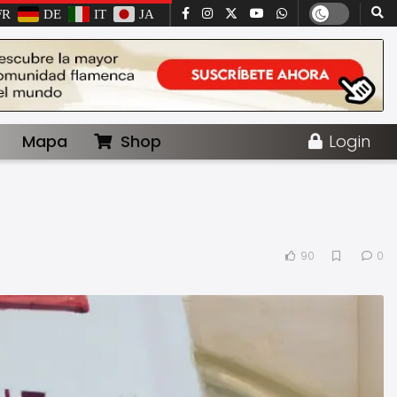
FR
DE
IT
JA
Mapa
Shop
Login
90
0