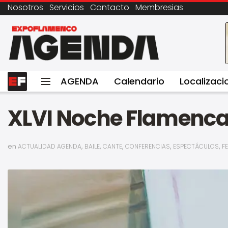
Nosotros
Servicios
Contacto
Membresias
AGENDA
Calendario
Localizaci
XLVI Noche Flamenca
en
,
,
,
,
,
ACTUALIDAD AGENDA
BAILE
CANTE
CONFERENCIAS
ESPECTÁCULOS
F