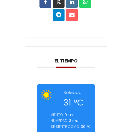
EL TIEMPO
Soleado
31
°C
9
VIENTO:
KPH
34
HUMEDAD:
%
30
SE SIENTE COMO:
°C