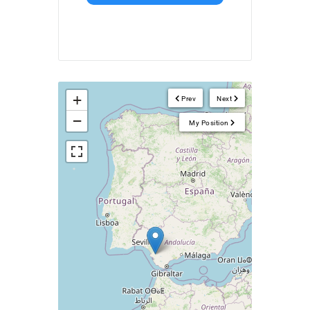
+
Prev
Next
−
My Position