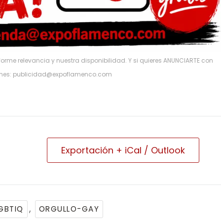
rme relevancia y nuestra disponibilidad. Y si quieres ANUNCIARTE con
ones: publicidad@expoflamenco.com
Exportación + iCal / Outlook
,
GBTIQ
ORGULLO-GAY