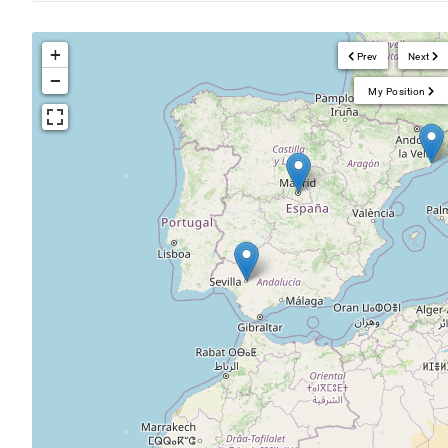
+
Prev
Next
−
My Position