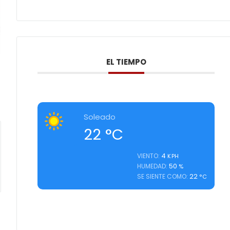
EL TIEMPO
Soleado
22
°C
4
VIENTO:
KPH
50
HUMEDAD:
%
22
SE SIENTE COMO:
°C