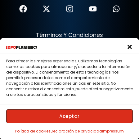
Términos Y Condiciones
Política De Privacidad
Política De Cookies
Para ofrecer las mejores experiencias, utilizamos tecnologías
Aviso Legal
como las cookies para almacenar y/o acceder a la información
del dispositivo. El consentimiento de estas tecnologías nos
© 2015 - 2026 . Todos los derechos reservados.
permitirá procesar datos como el comportamiento de
navegación o las identificaciones únicas en este sitio. No
Nosotros
consentir o retirar el consentimiento, puede afectar negativamente
a ciertas características y funciones.
Contacto
Membresias
Aceptar
Política de cookies
Declaración de privacidad
Impressum