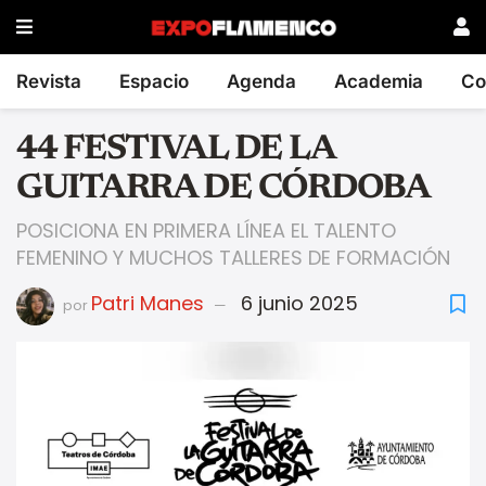
Revista
Espacio
Agenda
Academia
Co
44 FESTIVAL DE LA
GUITARRA DE CÓRDOBA
POSICIONA EN PRIMERA LÍNEA EL TALENTO
FEMENINO Y MUCHOS TALLERES DE FORMACIÓN
Patri Manes
6 junio 2025
por