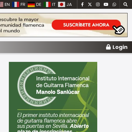
EN
FR
DE
IT
JA
Login