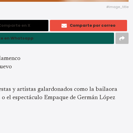
#image_title
Comparte en X
Comparte por correo
e en Whatsapp
Flamenco
nuevo
stas y artistas galardonados como la bailaora
z o el espectáculo Empaque de Germán López