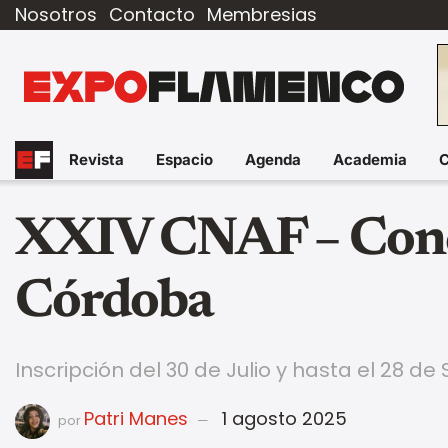
Nosotros
Contacto
Membresias
Revista
Espacio
Agenda
Academia
XXIV CNAF – Conc
Córdoba
Inscripción del 30 de Julio y hasta el 28 d
Patri Manes
1 agosto 2025
por