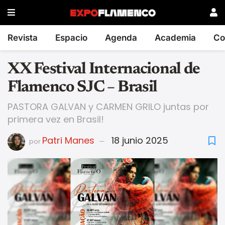
Revista
Espacio
Agenda
Academia
Co
XX Festival Internacional de
Flamenco SJC – Brasil
PASTORA GALVAN y CARMEN GRILO juntas por
primera vez en Brasil!
Patri Manes
18 junio 2025
por