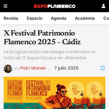
Revista
Espacio
Agenda
Academia
Co
X Festival Patrimonio
Flamenco 2025 – Cádiz
La programación veraniega contempla un
total de 17 espectáculos en diferentes
Patri Manes
7 julio 2025
por