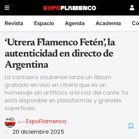
Revista
Espacio
Agenda
Academia
Co
‘Utrera Flamenco Fetén’, la
autenticidad en directo de
Argentina
La cantaora onubense lanza un álbum
grabado en vivo en Utrera que es un
homenaje sin artificios a la raíz del cante. Ya
está disponible en plataformas y grandes
superficies.
ExpoFlamenco
por
20 diciembre 2025