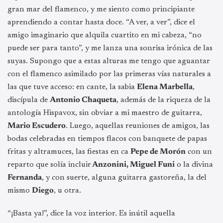
gran mar del flamenco, y me siento como principiante
aprendiendo a contar hasta doce. “A ver, a ver”, dice el
amigo imaginario que alquila cuartito en mi cabeza, “no
puede ser para tanto”, y me lanza una sonrisa irónica de las
suyas. Supongo que a estas alturas me tengo que aguantar
con el flamenco asimilado por las primeras vías naturales a
las que tuve acceso: en cante, la sabia
Elena Marbella
,
discípula de
Antonio Chaqueta
, además de la riqueza de la
antología Hispavox, sin obviar a mi maestro de guitarra,
Mario Escudero
. Luego, aquellas reuniones de amigos, las
bodas celebradas en tiempos flacos con banquete de papas
fritas y altramuces, las fiestas en ca
Pepe de Morón
con un
reparto que solía incluir
Anzonini, Miguel Funi
o la divina
Fernanda
, y con suerte, alguna guitarra gastoreña, la del
mismo
Diego
, u otra.
“¡Basta ya!”, dice la voz interior. Es inútil aquella