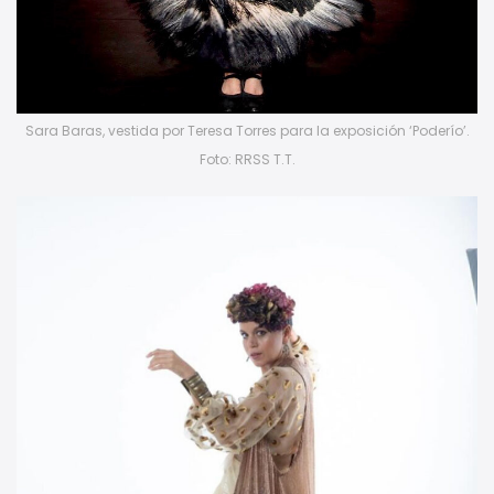
Sara Baras, vestida por Teresa Torres para la exposición ‘Poderío’.
Foto: RRSS T.T.