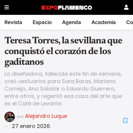
Revista
Espacio
Agenda
Academia
Co
Teresa Torres, la sevillana que
conquistó el corazón de los
gaditanos
La diseñadora, fallecida este fin de semana,
creó vestuarios para Sara Baras, Mariana
Cornejo, Ana Salazar o Eduardo Guerrero,
entre otros, y regentó esa casa del arte que
es el Café de Levante.
Alejandro Luque
por
27 enero 2026