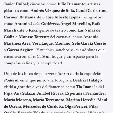
Javier Ruibal
; cineastas como
Julio Diamante
; artistas
plásticos como
Andrés Vázquez de Sola, Candi Garbarino,
Carmen Bustamante
o
José Alberto López
; fotógrafos
como
Antonio Jesús Gutiérrez, Ángel Movellán, Rafa
Marchante
o
Kiki
; gente de teatro como
Las Niñas de
Cádiz
o
Montse Torrent
; del carnaval como
Antonio
Martínez Ares, Vera Luque, Monano, Selu García Cossío
o
García Argüez
… Y muchos, muchos seres anónimos que
encontraron en el Café un hogar y un espacio para la
compañía cálida y la complicidad.
Uno de los hitos de su carrera fue sin duda la exposición
Poderío
,
en el que junto a la fotógrafa
Beatriz Hidalgo
vistió a grandes divas del flamenco como
Tía Juana la del
Pipa, Ana Salazar, Anabel Rivera, Esperanza Fernández,
María Moreno, María Terremoto, Marina Heredia, Maui
de Utrera, Mercedes de Córdoba, Olga Pericet, Pilar