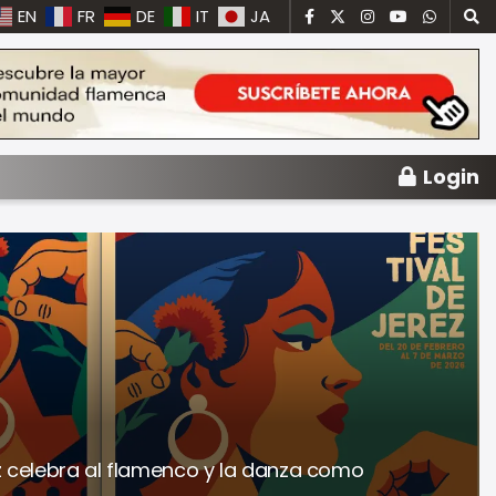
EN
FR
DE
IT
JA
Login
ez celebra al flamenco y la danza como