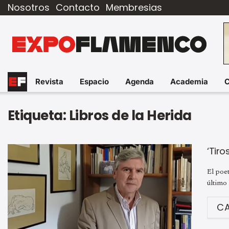
Nosotros
Contacto
Membresias
Revista
Espacio
Agenda
Academia
Etiqueta:
Libros de la Herida
‘Tiro
El poet
último l
C