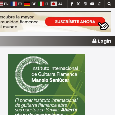
EN
FR
DE
IT
JA
Login