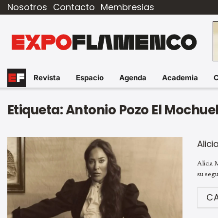
Nosotros
Contacto
Membresias
Revista
Espacio
Agenda
Academia
Etiqueta:
Antonio Pozo El Mochue
Alic
Alicia 
su segu
C