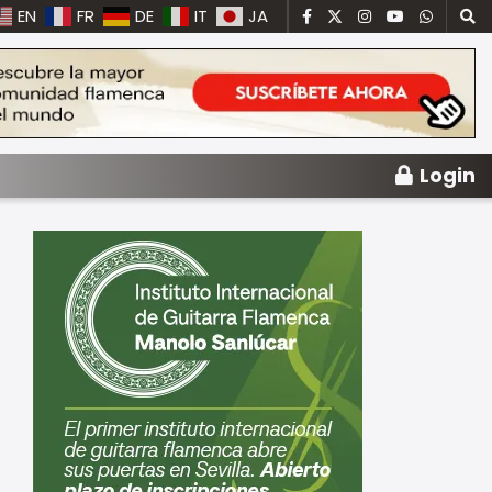
EN
FR
DE
IT
JA
Login