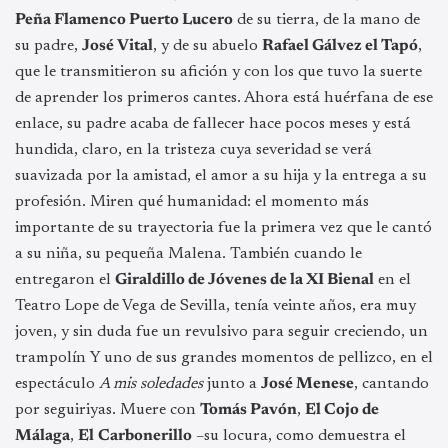
Peña Flamenco Puerto Lucero
de su tierra, de la mano de
su padre,
José Vital
, y de su abuelo
Rafael Gálvez el Tapó
,
que le transmitieron su afición y con los que tuvo la suerte
de aprender los primeros cantes. Ahora está huérfana de ese
enlace, su padre acaba de fallecer hace pocos meses y está
hundida, claro, en la tristeza cuya severidad se verá
suavizada por la amistad, el amor a su hija y la entrega a su
profesión. Miren qué humanidad: el momento más
importante de su trayectoria fue la primera vez que le cantó
a su niña, su pequeña Malena. También cuando le
entregaron el
Giraldillo de Jóvenes de la XI Bienal
en el
Teatro Lope de Vega de Sevilla, tenía veinte años, era muy
joven, y sin duda fue un revulsivo para seguir creciendo, un
trampolín Y uno de sus grandes momentos de pellizco, en el
espectáculo
A mis soledades
junto a
José Menese
, cantando
por seguiriyas. Muere con
Tomás Pavón
,
El Cojo de
Málaga
,
El
Carbonerillo
–su locura, como demuestra el