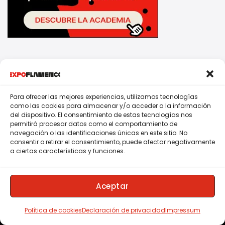
Para ofrecer las mejores experiencias, utilizamos tecnologías
como las cookies para almacenar y/o acceder a la información
del dispositivo. El consentimiento de estas tecnologías nos
permitirá procesar datos como el comportamiento de
navegación o las identificaciones únicas en este sitio. No
La Voz del Flamenco en el Mundo.
consentir o retirar el consentimiento, puede afectar negativamente
a ciertas características y funciones.
Suscríbete a nuestro boletín GRATIS
Aceptar
Política de cookies
Declaración de privacidad
Impressum
Acepto los términos y condiciones.