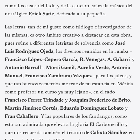
como los casos del fado y de la canción, sobre la música del
nostálgico
Erick Satie
, dedicada a su pequeña.
Las letras, tan de mi gusto como filólogo e investigador de
las mismas, es otro ámbito creativo a destacar en esta obra,
pues reúne a diferentes letristas de solvencia como
José
Luis Rodríguez Ojeda
, los diversos reunidos en la rumba –
Francisco López–Cepero García
,
R. Venegas
,
A. Gabarri
y
Antonio Barrull
–,
Morsi Gamil
,
Aurelio Verde
,
Antonio
Manuel
,
Francisco Zambrano Vázquez
–para los jaleos, y
que tan buenos recuerdos me trae de mi estancia en Mérida
como profesor un curso ya muy lejano–, en el fado
Francisco Ferrer Trindade
y
Joaquim Frederico de Brito
,
Martín Jiménez Cortés
,
Eduardo Domínguez Lobato
y
Fran Caballero
. Y las populares de los fandangos, como
esta tan admirada que eleva a la gloria El Carbonerillo y
que nos recuerda también el triunfo de
Calixto Sánchez
en