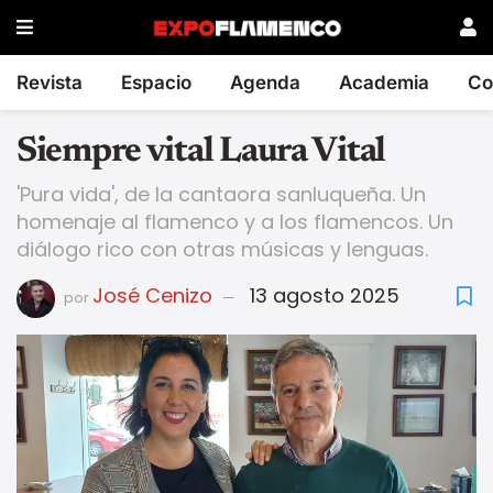
Revista
Espacio
Agenda
Academia
Co
Siempre vital Laura Vital
'Pura vida', de la cantaora sanluqueña. Un
homenaje al flamenco y a los flamencos. Un
diálogo rico con otras músicas y lenguas.
José Cenizo
13 agosto 2025
por