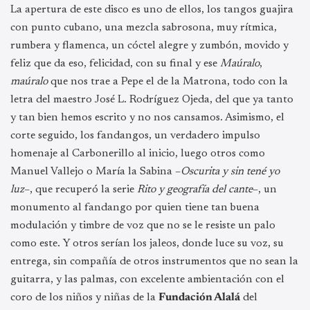
La apertura de este disco es uno de ellos, los tangos guajira
con punto cubano, una mezcla sabrosona, muy rítmica,
rumbera y flamenca, un cóctel alegre y zumbón, movido y
feliz que da eso, felicidad, con su final y ese
Maúralo
,
maúralo
que nos trae a Pepe el de la Matrona, todo con la
letra del maestro José L. Rodríguez Ojeda, del que ya tanto
y tan bien hemos escrito y no nos cansamos. Asimismo, el
corte seguido, los fandangos, un verdadero impulso
homenaje al Carbonerillo al inicio, luego otros como
Manuel Vallejo o María la Sabina –
Oscurita y sin tené yo
luz
–
, que recuperó la serie
Rito y geografía del cante
–, un
monumento al fandango por quien tiene tan buena
modulación y timbre de voz que no se le resiste un palo
como este. Y otros serían los jaleos, donde luce su voz, su
entrega, sin compañía de otros instrumentos que no sean la
guitarra, y las palmas, con excelente ambientación con el
coro de los niños y niñas de la
Fundación Alalá
del