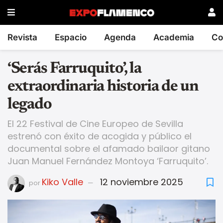
Revista
Espacio
Agenda
Academia
Co
‘Serás Farruquito’, la
extraordinaria historia de un
legado
El 22 Festival de Cine Europeo de Sevilla
estrenó con éxito de acogida y público el
documental sobre el afamado bailaor gitano
Juan Manuel Fernández Montoya ‘Farruquito’.
Kiko Valle
12 noviembre 2025
por